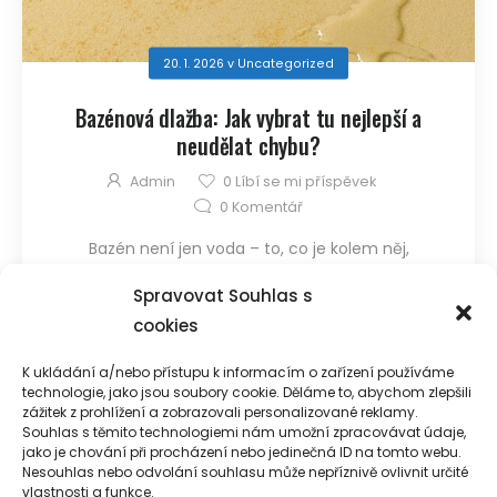
20. 1. 2026
v
Uncategorized
Bazénová dlažba: Jak vybrat tu nejlepší a
neudělat chybu?
Admin
0
Líbí se mi příspěvek
0
Komentář
Bazén není jen voda – to, co je kolem něj,
rozhoduje o bezpečnosti, pohodlí i vzhledu. A
Spravovat Souhlas s
právě bazénová dlažba je jedna z věcí, kterou lidi
cookies
často podcení… a pak litují. Na co si dát pozor při
výběru? ...
K ukládání a/nebo přístupu k informacím o zařízení používáme
technologie, jako jsou soubory cookie. Děláme to, abychom zlepšili
zážitek z prohlížení a zobrazovali personalizované reklamy.
Přečtěte Si Více
Souhlas s těmito technologiemi nám umožní zpracovávat údaje,
jako je chování při procházení nebo jedinečná ID na tomto webu.
Nesouhlas nebo odvolání souhlasu může nepříznivě ovlivnit určité
vlastnosti a funkce.