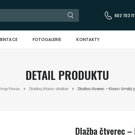
602 703 111
ENTACE
FOTOGALERIE
KONTAKTY
DETAIL PRODUKTU
Shop Pavax
Dlažba
,
Klasic dlažba
Dlažba čtverec – Klasic Umělý 
Dlažba čtverec –