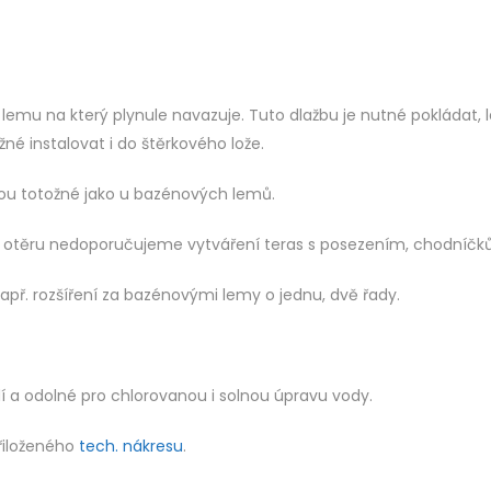
 lemu na který plynule navazuje. Tuto dlažbu je nutné pokládat, 
žné instalovat i do štěrkového lože.
sou totožné jako u bazénových lemů.
 otěru nedoporučujeme vytváření teras s posezením, chodníčků s
apř. rozšíření za bazénovými lemy o jednu, dvě řady.
í a odolné pro chlorovanou i solnou úpravu vody.
řiloženého
tech. nákresu
.