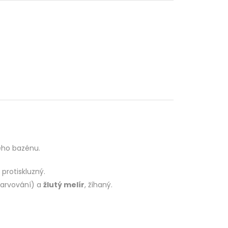
eho bazénu.
 protiskluzný.
barvování) a
žlutý melír
, žíhaný.