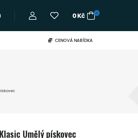
0
0
Kč
‬
CENOVÁ NABÍDKA
pískovec
 Klasic Umělý pískovec