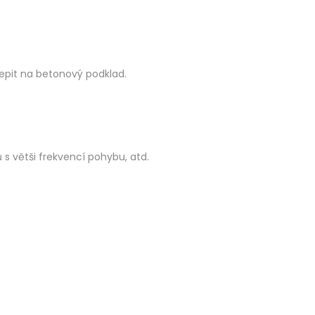
lepit na betonový podklad.
 větši frekvencí pohybu, atd.