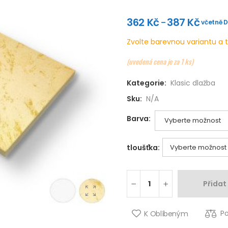
362
Kč
387
Kč
–
včetně 
Zvolte barevnou variantu a t
(uvedená cena je za 1 ks)
Kategorie:
Klasic dlažba
Sku:
N/A
Barva:
tloušťka:
Přidat
P
K Oblíbeným