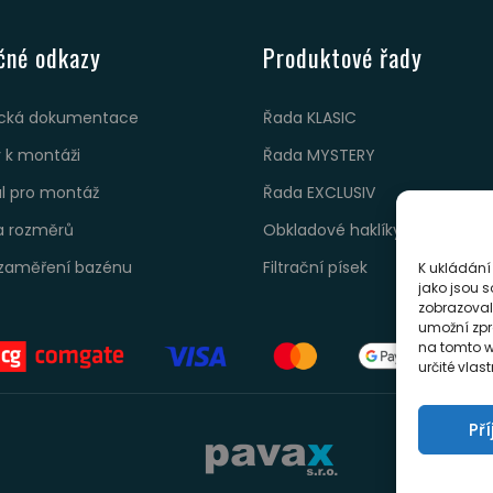
čné odkazy
Produktové řady
cká dokumentace
Řada KLASIC
 k montáži
Řada MYSTERY
ál pro montáž
Řada EXCLUSIV
a rozměrů
Obkladové haklíky
zaměření bazénu
Filtrační písek
K ukládání
jako jsou s
zobrazoval
umožní zpr
na tomto w
určité vlas
Př