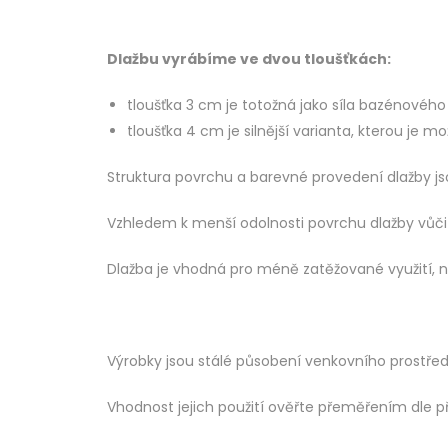
Dlažbu vyrábíme ve dvou tloušťkách:
tloušťka 3 cm je totožná jako síla bazénového
tloušťka 4 cm je silnější varianta, kterou je mo
Struktura povrchu a barevné provedení dlažby j
Vzhledem k menší odolnosti povrchu dlažby vůči
Dlažba je vhodná pro méně zatěžované využití, n
Výrobky jsou stálé působení venkovního prostřed
Vhodnost jejich použití ověřte přeměřením dle p