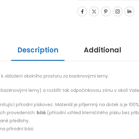
Description
Additional
í k obložení okolního prostoru za bazénovými lemy.
bazénovými lemy) a rozšířit tak odpočinkovou zónu v okolí Vaš
tující přírodní pískovec. Materiál je příjemný na dotek a je 100%
ých provedeních:
bílá
(přírodní vzhled křemičitého písku bez při
dané předlohy.
a přírodní bázi.