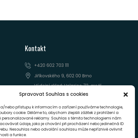
Kontakt
‭+420 602 703 111‬
Jiříkovského 9, 602 00 Brno
Výdejní sklad: Holasice 72, areál
AZ REAKOL
Spravovat Souhlas s cookies
pavax@pavax.cz
 a/nebo přístupu k informacím o zařízení používáme technologie,
Po-Pá 7:00 - 14.30
oubory cookie. Děláme to, abychom zlepšili zážitek z prohlížení a
i personalizované reklamy. Souhlas s těmito technologiemi nám
acovávat údaje, jako je chování při procházení nebo jedinečná ID
ebu. Nesouhlas nebo odvolání souhlasu může nepříznivě ovlivnit
tnosti a funkce.