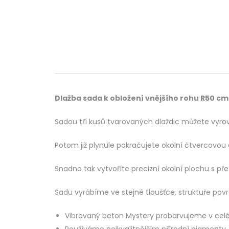
Dlažba sada k obložení vnějšího rohu R50 c
Sadou tří kusů tvarovaných dlaždic můžete vyr
Potom již plynule pokračujete okolní čtvercovou
Snadno tak vytvoříte precizní okolní plochu s př
Sadu vyrábíme ve stejné tloušťce, struktuře po
Vibrovaný beton Mystery probarvujeme v celé