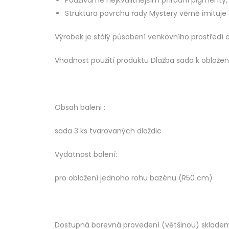
Používáme nejkvalitnějším přírodní pigmenty,
Struktura povrchu řady Mystery věrně imituje
Výrobek je stálý působení venkovního prostředí 
Vhodnost použití produktu Dlažba sada k oblože
Obsah baleni :
sada 3 ks tvarovaných dlaždic
Vydatnost balení:
pro obložení jednoho rohu bazénu (R50 cm)
Dostupná barevná provedení (většinou) sklade