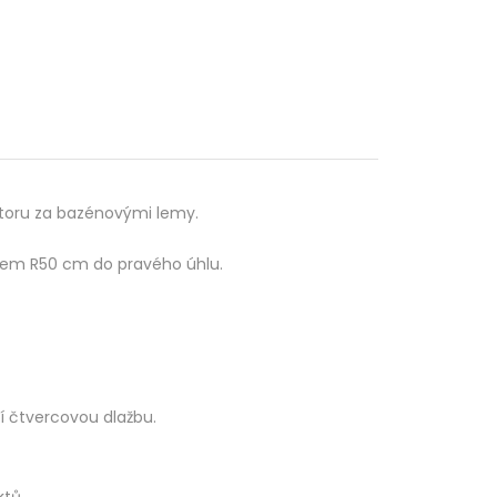
storu za bazénovými lemy.
sem R50 cm do pravého úhlu.
í čtvercovou dlažbu.