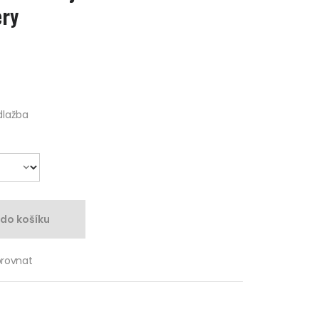
ery
dlažba
 do košíku
orovnat