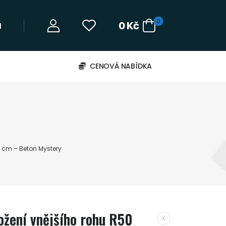
0
0
Kč
‬
CENOVÁ NABÍDKA
0 cm – Beton Mystery
ožení vnějšího rohu R50