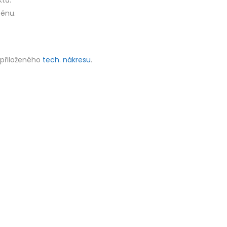
ktů.
zénu.
 přiloženého
tech. nákresu
.