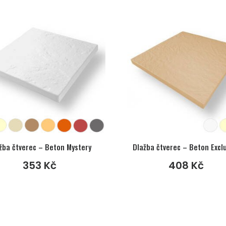
žba čtverec – Beton Mystery
Dlažba čtverec – Beton Excl
353
Kč
408
Kč