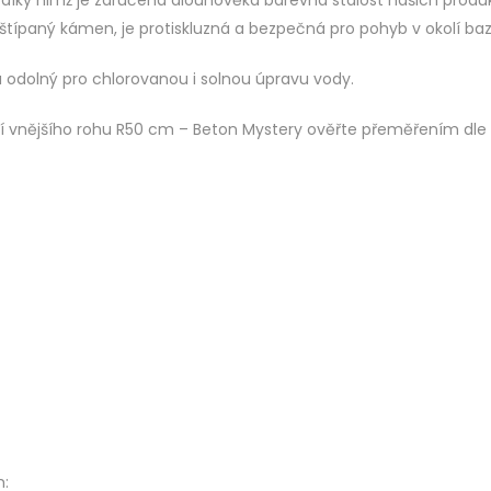
 díky nimž je zaručena dlouhověká barevná stálost našich produ
 štípaný kámen, je protiskluzná a bezpečná pro pohyb v okolí ba
a odolný pro chlorovanou i solnou úpravu vody.
ní vnějšího rohu R50 cm – Beton Mystery ověřte přeměřením dle
m: