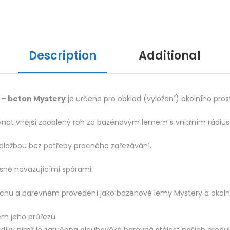
Description
Additional
m – beton Mystery
je určena pro obklad (vyložení) okolního pro
ovnat vnější zaoblený roh za bazénovým lemem s vnitřním rádiu
 dlažbou bez potřeby pracného zařezávání.
esně navazujícími spárami.
vrchu a barevném provedení jako bazénové lemy Mystery a okoln
m jeho průřezu.