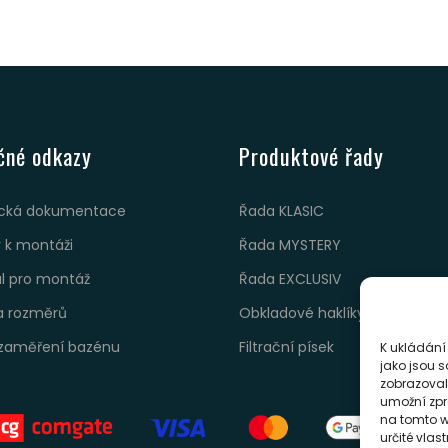
čné odkazy
Produktové řady
cká dokumentace
Řada KLASIC
 k montáži
Řada MYSTERY
ál pro montáž
Řada EXCLUSIV
a rozměrů
Obkladové haklíky
zaměření bazénu
Filtrační písek
K ukládání
jako jsou s
zobrazoval
umožní zpr
na tomto w
určité vlas