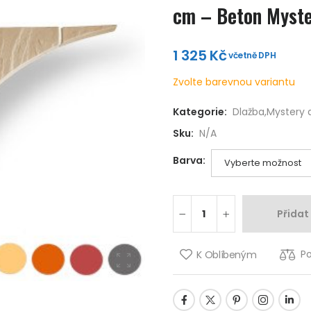
cm – Beton Myst
1 325
Kč
včetně DPH
Zvolte barevnou variantu
Kategorie:
Dlažba
,
Mystery 
Sku:
N/A
Barva:
Přidat
P
K Oblíbeným