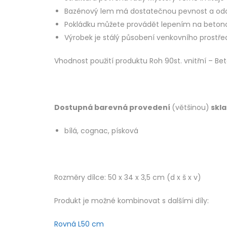
Bazénový lem má dostatečnou pevnost a odol
Pokládku můžete provádět lepením na betono
Výrobek je stálý působení venkovního prostře
Vhodnost použití produktu Roh 90st. vnitřní – B
Dostupná barevná provedení
(většinou)
skl
bílá, cognac, písková
Rozměry dílce: 50 x 34 x 3,5 cm (d x š x v)
Produkt je možné kombinovat s dalšími díly:
Rovná L50 cm