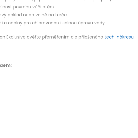
nost povrchu vůči otěru.
vý poklad nebo volně na terče.
dí a odolný pro chlorovanou i solnou úpravu vody.
eton Exclusive ověřte přeměřením dle přiloženého
tech. nákresu
.
adem: