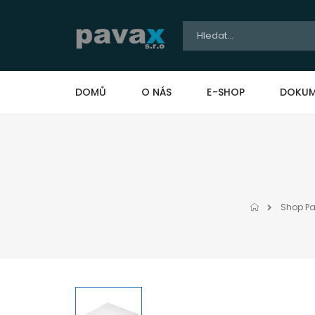
DOMŮ
O NÁS
E-SHOP
DOKUM
Shop P