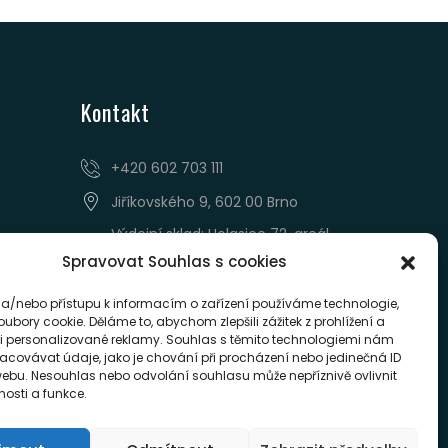
Kontakt
‭+420 602 703 111‬
Jiříkovského 9, 602 00 Brno
Výdejní sklad: Holasice 72, areál
AZ REAKOL
Spravovat Souhlas s cookies
pavax@pavax.cz
 a/nebo přístupu k informacím o zařízení používáme technologie,
Po-Pá 7:00 - 14.30
oubory cookie. Děláme to, abychom zlepšili zážitek z prohlížení a
i personalizované reklamy. Souhlas s těmito technologiemi nám
acovávat údaje, jako je chování při procházení nebo jedinečná ID
ebu. Nesouhlas nebo odvolání souhlasu může nepříznivě ovlivnit
tnosti a funkce.