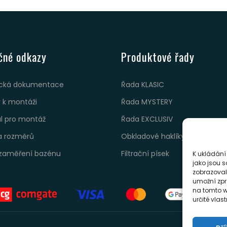
čné odkazy
Produktové řady
cká dokumentace
Řada KLASIC
 k montáži
Řada MYSTERY
ál pro montáž
Řada EXCLUSIV
a rozměrů
Obkladové haklíky
zaměření bazénu
Filtrační písek
K ukládání
jako jsou s
zobrazoval
umožní zpr
na tomto w
určité vlas