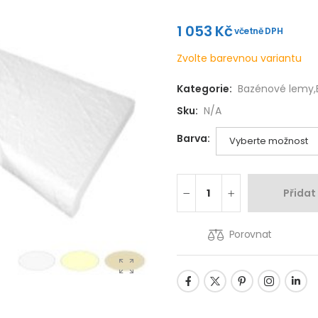
1 053
Kč
včetně DPH
Zvolte barevnou variantu
Kategorie:
Bazénové lemy
,
Sku:
N/A
Barva:
Přidat
Porovnat