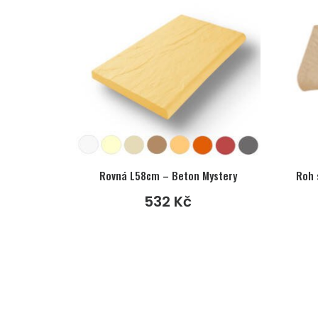
Rovná L58cm – Beton Mystery
532
Kč