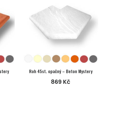
stery
Roh 45st. opačný – Beton Mystery
869
Kč