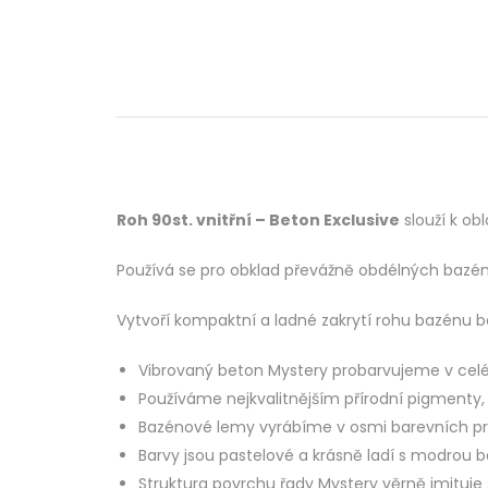
Roh 90st. vnitřní – Beton Exclusive
slouží k ob
Používá se pro obklad převážně obdélných bazén
Vytvoří kompaktní a ladné zakrytí rohu bazénu b
Vibrovaný beton Mystery probarvujeme v celé
Používáme nejkvalitnějším přírodní pigmenty,
Bazénové lemy vyrábíme v osmi barevních p
Barvy jsou pastelové a krásně ladí s modrou 
Struktura povrchu řady Mystery věrně imituje