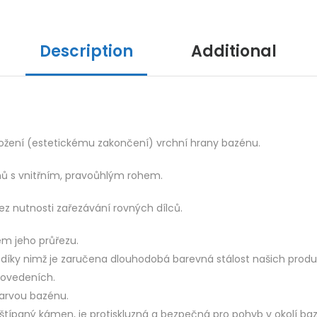
Description
Additional
ložení (estetickému zakončení) vrchní hrany bazénu.
ů s vnitřním, pravoůhlým rohem.
ez nutnosti zařezávání rovných dílců.
m jeho průřezu.
 díky nimž je zaručena dlouhodobá barevná stálost našich produ
rovedeních.
barvou bazénu.
 štípaný kámen, je protiskluzná a bezpečná pro pohyb v okolí ba