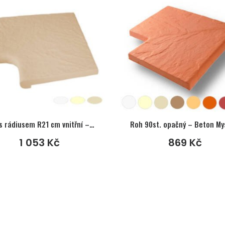
Roh s rádiusem R21 cm vnitřní – Beton Exclusive
Roh 90st. opačný – Beton My
1 053
Kč
869
Kč