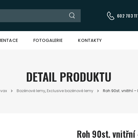
602 703 111
ENTACE
FOTOGALERIE
KONTAKTY
DETAIL PRODUKTU
avax
Bazénové lemy
,
Exclusive bazénové lemy
Roh 90st. vnitřní –
Roh 90st. vnitřní