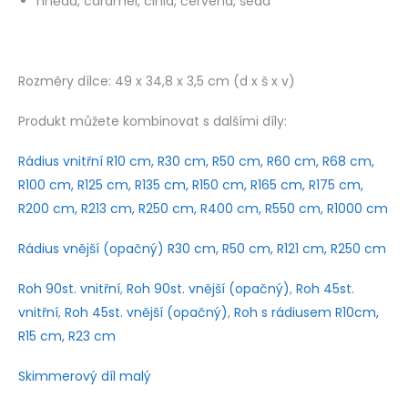
hnědá, caramel, cihla, červená, šedá
Rozměry dílce: 49 x 34,8 x 3,5 cm (d x š x v)
Produkt můžete kombinovat s dalšími díly:
Rádius vnitřní R10 cm, R30 cm, R50 cm, R60 cm, R68 cm,
R100 cm, R125 cm, R135 cm, R150 cm, R165 cm, R175 cm,
R200 cm, R213 cm, R250 cm, R400 cm, R550 cm, R1000 cm
Rádius vnější (opačný) R30 cm, R50 cm, R121 cm, R250 cm
Roh 90st. vnitřní
,
Roh 90st. vnější (opačný)
,
Roh 45st.
vnitřní
,
Roh 45st. vnější (opačný)
,
Roh s rádiusem R10cm,
R15 cm, R23 cm
Skimmerový díl malý