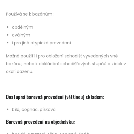
Používá se k bazénům :
obdélným
oválným
i pro jiná atypická provedení
Možné použítí i pro obložení schodišť vyvedených vně
bazénu, nebo k obkládání schodišťových stupňů a zídek v
okolí bazénu.
Dostupná barevná provedení
(většinou)
skladem:
bílá, cognac, písková
Barevná provedení na objednávku: