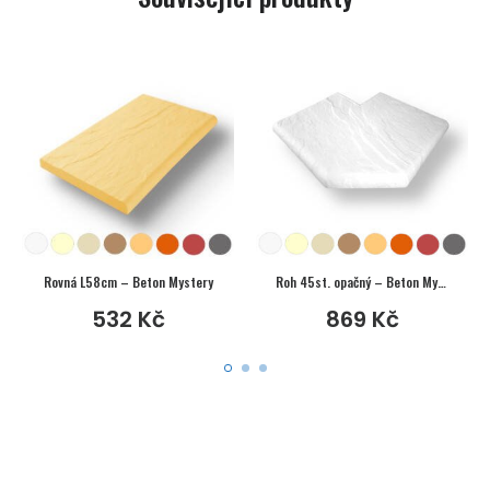
Rovná L58cm – Beton Mystery
Roh 45st. opačný – Beton Mystery
532
Kč
869
Kč