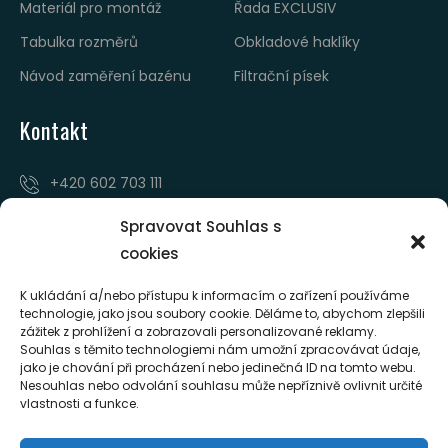
Materiál pro montáž
Řada EXCLUSIV
Tabulka rozměrů
Obkladové haklíky
Návod zaměření bazénu
Filtrační písek
Kontakt
‭+420 602 703 111‬
Jiříkovského 9, 602 00 Brno
Spravovat Souhlas s
Výdejní sklad: Holasice 72, areál AZ REAKOL
cookies
pavax@pavax.cz
K ukládání a/nebo přístupu k informacím o zařízení používáme
technologie, jako jsou soubory cookie. Děláme to, abychom zlepšili
Po-Pá 7:00 - 14.30
zážitek z prohlížení a zobrazovali personalizované reklamy.
Souhlas s těmito technologiemi nám umožní zpracovávat údaje,
jako je chování při procházení nebo jedinečná ID na tomto webu.
Nesouhlas nebo odvolání souhlasu může nepříznivě ovlivnit určité
vlastnosti a funkce.