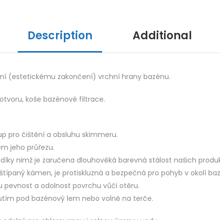
Description
Additional
ení (estetickému zakončení) vrchní hrany bazénu.
otvoru, koše bazénové filtrace.
p pro čištění a obsluhu skimmeru.
m jeho průřezu.
 díky nimž je zaručena dlouhověká barevná stálost našich produ
 štípaný kámen, je protiskluzná a bezpečná pro pohyb v okolí ba
 pevnost a odolnost povrchu vůči otěru.
utím pod bazénový lem nebo volně na terče.