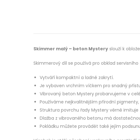
Skimmer malý – beton Mystery
slouží k oblož
Skimmerový díl se používá pro obklad servisního 
Vytváří kompaktní a ladné zakrytí.
Je vybaven vrchním víčkem pro snadný přístu
Vibrovaný beton Mystery probarvujeme v celé
Používáme nejkvalitnějším přírodní pigmenty,
Struktura povrchu řady Mystery věrně imituje
Dlažba z vibrovaného betonu má dostatečnou
Pokládku můžete provádět také jejím podsun