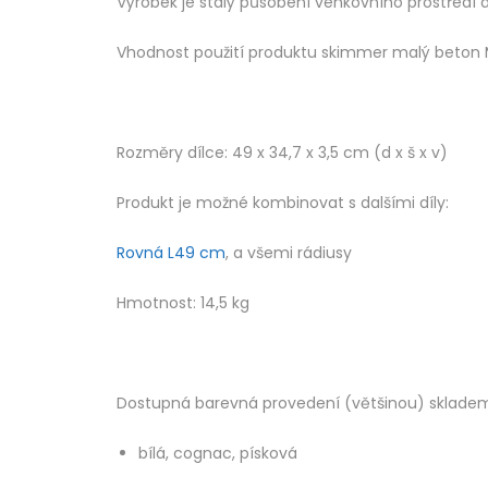
Výrobek je stálý působení venkovního prostředí 
Vhodnost použití produktu skimmer malý beton 
Rozměry dílce: 49 x 34,7 x 3,5 cm (d x š x v)
Produkt je možné kombinovat s dalšími díly:
Rovná L49 cm
, a všemi rádiusy
Hmotnost: 14,5 kg
Dostupná barevná provedení (většinou) sklade
bílá, cognac, písková