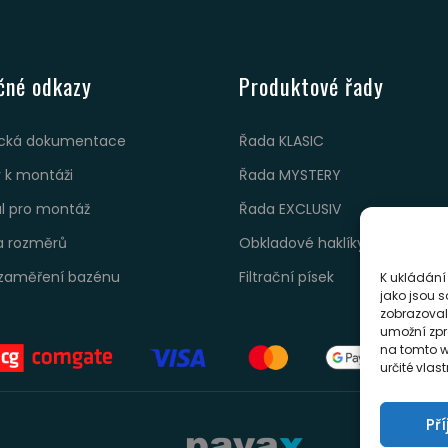
čné odkazy
Produktové řady
cká dokumentace
Řada KLASIC
 k montáži
Řada MYSTERY
ál pro montáž
Řada EXCLUSIV
a rozměrů
Obkladové haklíky
zaměření bazénu
Filtrační písek
K ukládání
jako jsou s
zobrazoval
umožní zpr
na tomto w
určité vlas
Př