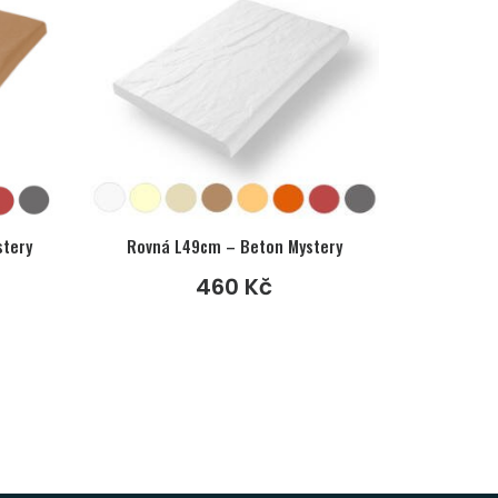
stery
Rovná L49cm – Beton Mystery
460
Kč