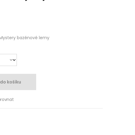
Mystery bazénové lemy
 do košíku
orovnat