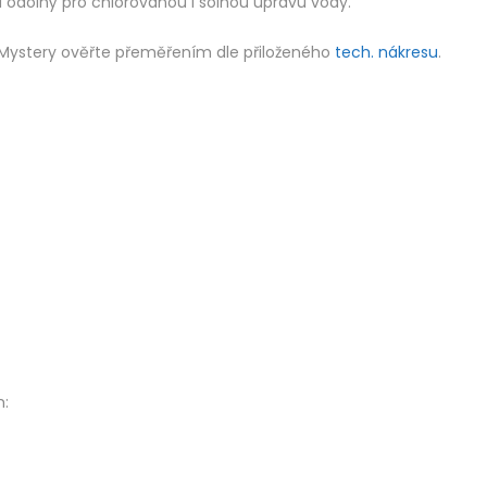
a odolný pro chlorovanou i solnou úpravu vody.
Mystery ověřte přeměřením dle přiloženého
tech. nákresu
.
m: