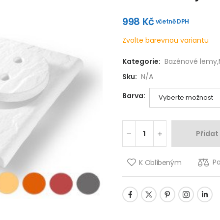
998
Kč
včetně DPH
Zvolte barevnou variantu
Kategorie:
Bazénové lemy
,
Sku:
N/A
Barva:
Přidat
P
K Oblíbeným