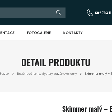
602 703 111
ENTACE
FOTOGALERIE
KONTAKTY
DETAIL PRODUKTU
 Pavax
Bazénové lemy
,
Mystery bazénové lemy
Skimmer malý – B
Skimmer malý – 