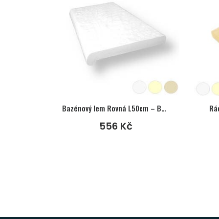
Bazénový lem Rovná L50cm – Beton Exclusive
Rád
556
Kč