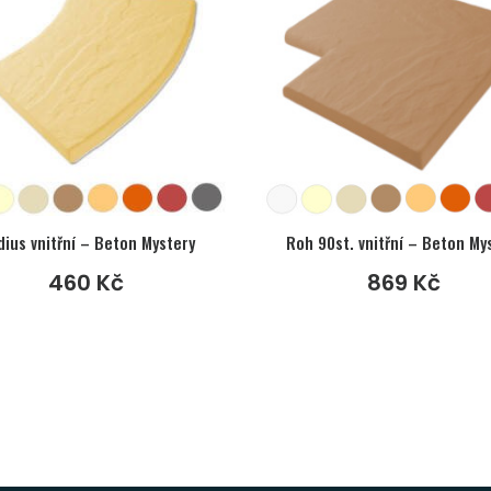
ius vnitřní – Beton Mystery
Roh 90st. vnitřní – Beton My
460
Kč
869
Kč