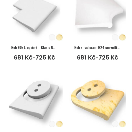
Roh 90st. opačný – Klasic Umělý pískovec
Roh s rádiusem R24 cm vnitřní – Klasic Umělý pískovec
681
Kč
725
Kč
681
Kč
725
Kč
–
–