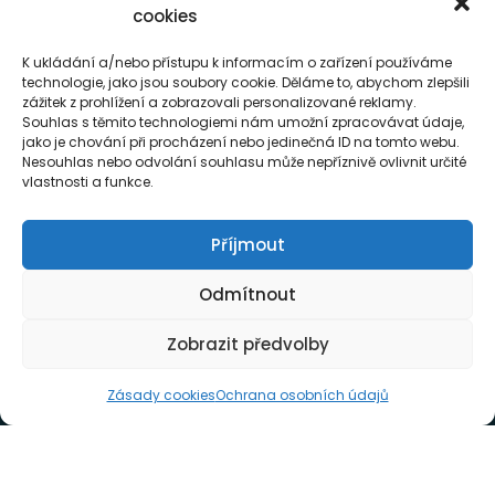
Výdejní sklad: Holasice 72, areál AZ REAKOL
cookies
pavax@pavax.cz
K ukládání a/nebo přístupu k informacím o zařízení používáme
technologie, jako jsou soubory cookie. Děláme to, abychom zlepšili
Po-Pá 7:00 - 14.30
zážitek z prohlížení a zobrazovali personalizované reklamy.
Souhlas s těmito technologiemi nám umožní zpracovávat údaje,
jako je chování při procházení nebo jedinečná ID na tomto webu.
Nesouhlas nebo odvolání souhlasu může nepříznivě ovlivnit určité
vlastnosti a funkce.
Příjmout
Odmítnout
©2026 UDesign. All Right Reserved
Zobrazit předvolby
Zásady cookies
Ochrana osobních údajů
Odstoupení Od Smlouvy