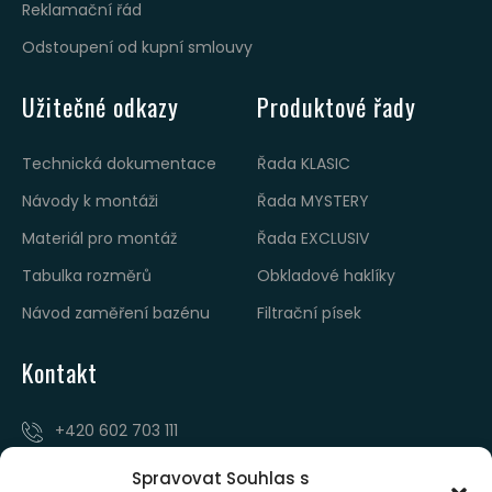
Reklamační řád
Odstoupení od kupní smlouvy
Užitečné odkazy
Produktové řady
Technická dokumentace
Řada KLASIC
Návody k montáži
Řada MYSTERY
Materiál pro montáž
Řada EXCLUSIV
Tabulka rozměrů
Obkladové haklíky
Návod zaměření bazénu
Filtrační písek
Kontakt
‭+420 602 703 111‬
Jiříkovského 9, 602 00 Brno
Spravovat Souhlas s