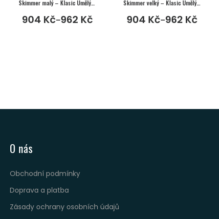
Skimmer malý – Klasic Umělý pískovec
Skimmer velký – Klasic Umělý pískovec
904
Kč
962
Kč
904
Kč
962
Kč
–
–
O nás
Obchodní podmínky
Doprava a platba
Zásady ochrany osobních údajů