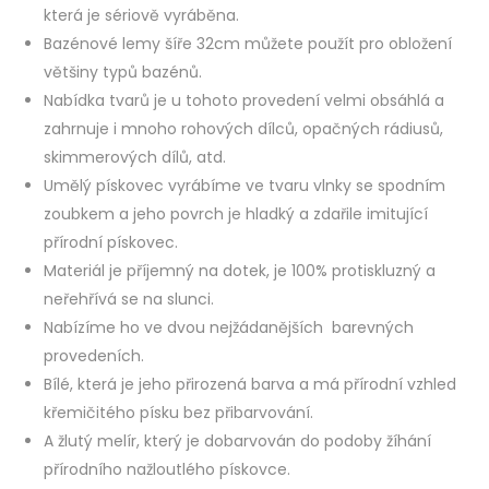
která je sériově vyráběna.
Bazénové lemy šíře 32cm můžete použít pro obložení
většiny typů bazénů.
Nabídka tvarů je u tohoto provedení velmi obsáhlá a
zahrnuje i mnoho rohových dílců, opačných rádiusů,
skimmerových dílů, atd.
Umělý pískovec vyrábíme ve tvaru vlnky se spodním
zoubkem a jeho povrch je hladký a zdařile imitující
přírodní pískovec.
Materiál je příjemný na dotek, je 100% protiskluzný a
neřehřívá se na slunci.
Nabízíme ho ve dvou nejžádanějších barevných
provedeních.
Bílé, která je jeho přirozená barva a má přírodní vzhled
křemičitého písku bez přibarvování.
A žlutý melír, který je dobarvován do podoby žíhání
přírodního nažloutlého pískovce.